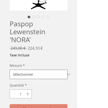
Paspop
Lewenstein
'NORA'
Prix
Prix
 249,00 € 
224,10 €
original
promotionnel
Taxe Incluse
Mesure
*
Quantité
*