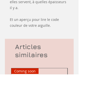
elles servent, à quelles épaisseurs
il y a.
Et un aperçu pour lire le code
couleur de votre aiguille.
Articles
similaires
Coming soon
d&#39;occasion