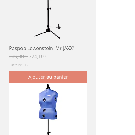
Paspop Lewenstein 'Mr JAXX'
Prix original
Prix promotionnel
249,00 €
224,10 €
Taxe Incluse
Ajouter au panier