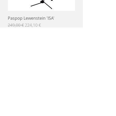
Paspop Lewenstein 'ISA'
Prix original
Prix promotionnel
249,00 €
224,10 €
Taxe Incluse
Ajouter au panier