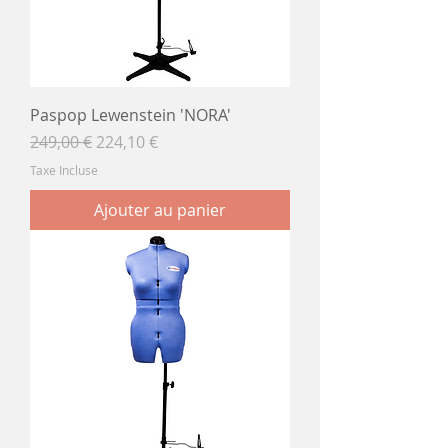
Paspop Lewenstein 'NORA'
Prix original
Prix promotionnel
249,00 €
224,10 €
Taxe Incluse
Ajouter au panier