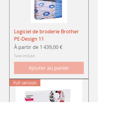
Logiciel de broderie Brother
PE-Design 11
Prix promotionnel
À partir de
1 439,00 €
Taxe Incluse
Ajouter au panier
Full version
Logiciel de broderie Bernina