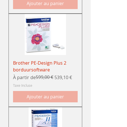
Ajouter au panier
Brother PE-Design Plus 2
borduursoftware
Prix original
Prix promotionnel
599,00 €
À partir de
539,10 €
Taxe Incluse
Ajouter au panier