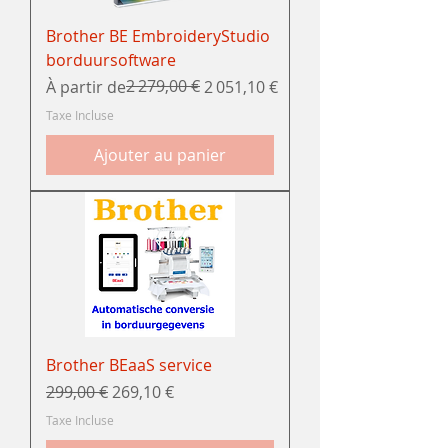
Brother BE EmbroideryStudio
borduursoftware
Prix original
Prix promotionnel
2 279,00 €
À partir de
2 051,10 €
Taxe Incluse
Ajouter au panier
Brother BEaaS service
Prix original
Prix promotionnel
299,00 €
269,10 €
Taxe Incluse