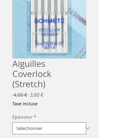
Aiguilles
Coverlock
(Stretch)
Prix
Prix
 4,00 € 
3,60 €
original
promotionnel
Taxe Incluse
Épaisseur
*