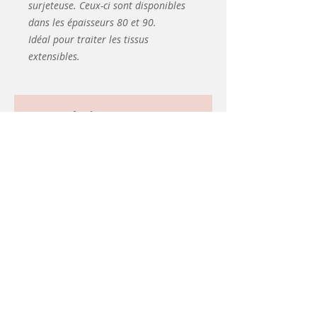
surjeteuse. Ceux-ci sont disponibles
dans les épaisseurs 80 et 90.
Idéal pour traiter les tissus
extensibles.
Articles
similaires
Coming soon
d&#39;occasion