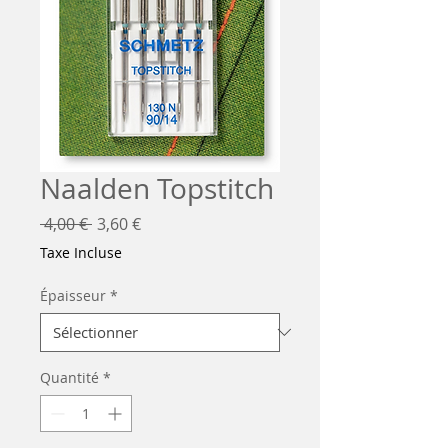
Naalden Topstitch
Prix
Prix
 4,00 € 
3,60 €
original
promotionnel
Taxe Incluse
Épaisseur
*
Quantité
*