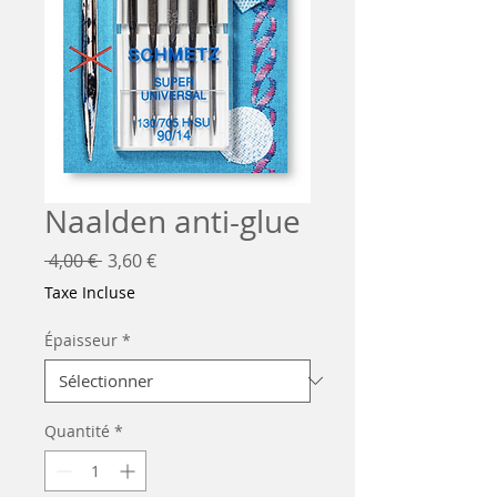
Naalden anti-glue
Prix
Prix
 4,00 € 
3,60 €
original
promotionnel
Taxe Incluse
Épaisseur
*
Quantité
*