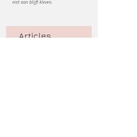
niet aan blijft kleven.
Articles
similaires
Coming soon
d&#39;occasion