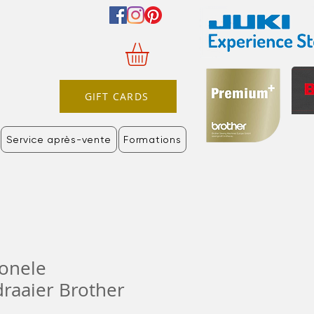
GIFT CARDS
Service après-vente
Formations
ionele
raaier Brother