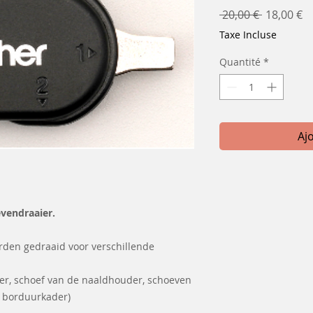
Prix
Pr
 20,00 € 
18,00 €
original
p
Taxe Incluse
Quantité
*
Aj
evendraaier.
rden gedraaid voor verschillende
er, schoef van de naaldhouder, schoeven
n borduurkader)