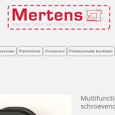
essoires
Promotions
Occasions
Professioneel borduren
Multifunct
schroevend