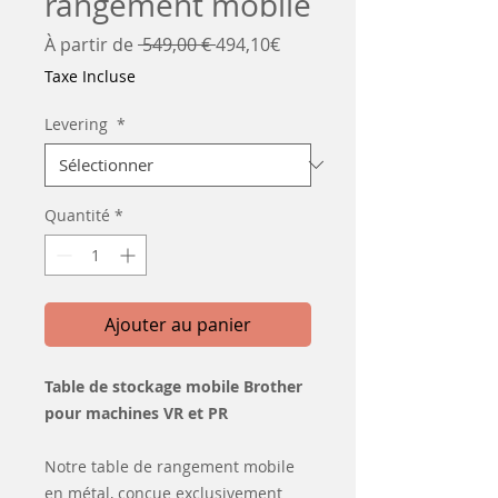
rangement mobile
Prix
Prix
À partir de
 549,00 € 
494,10€
original
promotionnel
Taxe Incluse
Levering
*
Quantité
*
Ajouter au panier
Table de stockage mobile Brother
pour machines VR et PR
Notre table de rangement mobile
en métal, conçue exclusivement