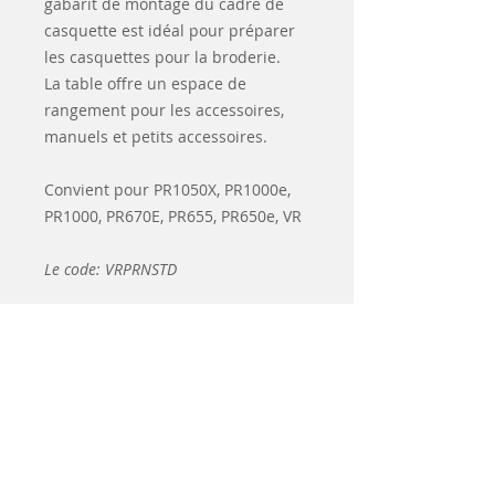
gabarit de montage du cadre de
casquette est idéal pour préparer
les casquettes pour la broderie.
La table offre un espace de
rangement pour les accessoires,
manuels et petits accessoires.
Convient pour PR1050X, PR1000e,
PR1000, PR670E, PR655, PR650e, VR
Le code: VRPRNSTD
Articles
similaires
-10% korting
d&#39;occasion