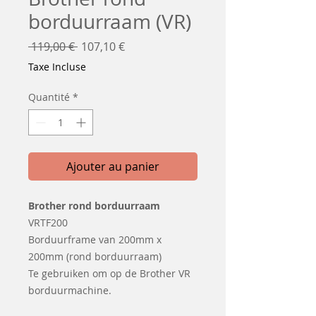
borduurraam (VR)
Prix
Prix
 119,00 € 
107,10 €
original
promotionnel
Taxe Incluse
Quantité
*
Ajouter au panier
Brother rond borduurraam
VRTF200
Borduurframe van 200mm x
200mm (rond borduurraam)
Te gebruiken om op de Brother VR
borduurmachine.