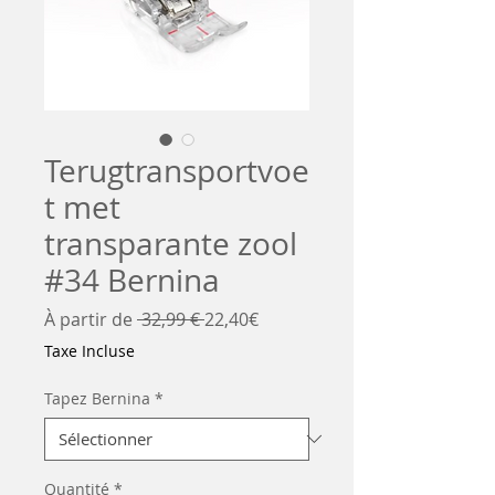
Terugtransportvoe
t met
transparante zool
#34 Bernina
Prix
Prix
À partir de
 32,99 € 
22,40€
original
promotionnel
Taxe Incluse
Tapez Bernina
*
Quantité
*