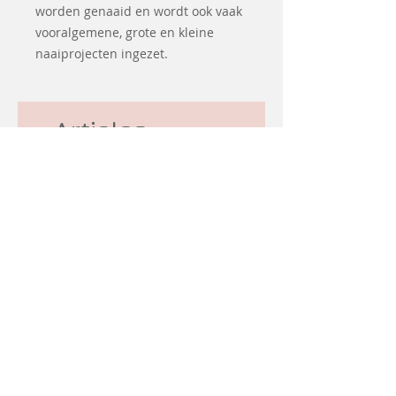
worden genaaid en wordt ook vaak
vooralgemene, grote en kleine
naaiprojecten ingezet.
Articles
similaires
Coming soon
d&#39;occasion