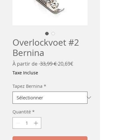
Overlockvoet #2
Bernina
Prix
Prix
À partir de
 33,99 € 
20,69€
original
promotionnel
Taxe Incluse
Tapez Bernina
*
Quantité
*