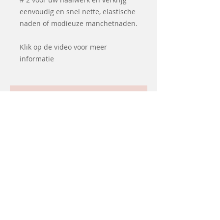
eenvoudig en snel nette, elastische
naden of modieuze manchetnaden.
Klik op de video voor meer
informatie
Articles
similaires
-10% korting
d&#39;occasion