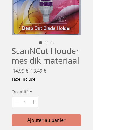
ScanNCut Houder
mes dik materiaal
Prix
Prix
 14,99 € 
13,49 €
original
promotionnel
Taxe Incluse
Quantité
*
Ajouter au panier