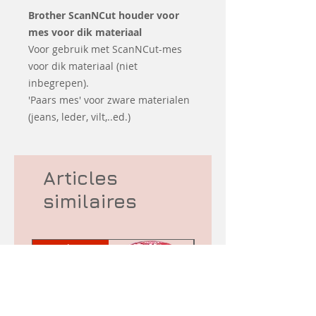
Brother ScanNCut houder voor
mes voor dik materiaal
Voor gebruik met ScanNCut-mes
voor dik materiaal (niet
inbegrepen).
'Paars mes' voor zware materialen
(jeans, leder, vilt,..ed.)
Articles
similaires
-10% korting
d&#39;occasion