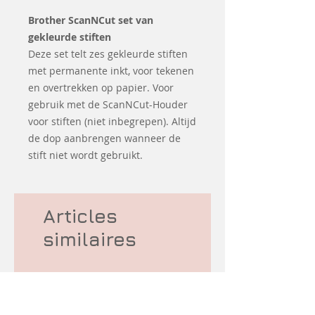
Brother ScanNCut set van
gekleurde stiften
Deze set telt zes gekleurde stiften
met permanente inkt, voor tekenen
en overtrekken op papier. Voor
gebruik met de ScanNCut-Houder
voor stiften (niet inbegrepen). Altijd
de dop aanbrengen wanneer de
stift niet wordt gebruikt.
Articles
similaires
-10% korting
d&#39;occasion