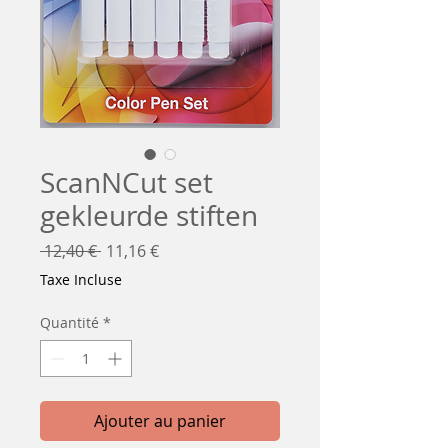
ScanNCut set
gekleurde stiften
Prix
Prix
 12,40 € 
11,16 €
original
promotionnel
Taxe Incluse
Quantité
*
Ajouter au panier