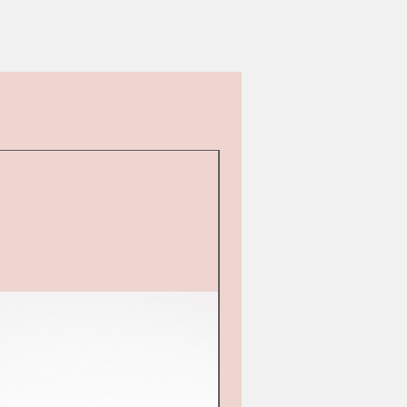
d&#39;occasion