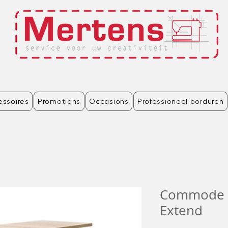
essoires
Promotions
Occasions
Professioneel borduren
Commode R
Extend