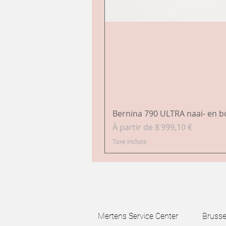
Bernina 790 ULTRA naai- en 
Prix promotionnel
À partir de
8 999,10 €
Taxe Incluse
Mertens Service Center Brussels