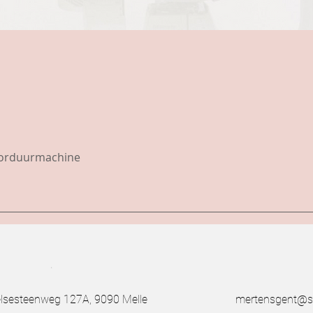
borduurmachine
.
esteenweg 127A, 9090 Melle
mertensgent@s