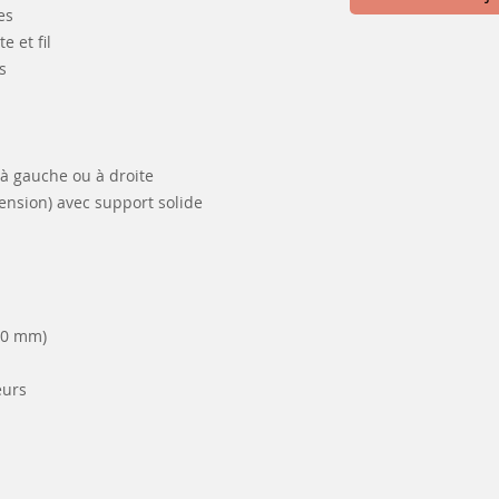
es
e et fil
s
 à gauche ou à droite
tension) avec support solide
00 mm)
eurs