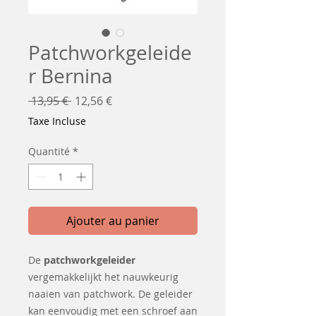
Patchworkgeleide
r Bernina
Prix
Prix
 13,95 € 
12,56 €
original
promotionnel
Taxe Incluse
Quantité
*
Ajouter au panier
De
patchworkgeleider
vergemakkelijkt het nauwkeurig
naaien van patchwork. De geleider
kan eenvoudig met een schroef aan