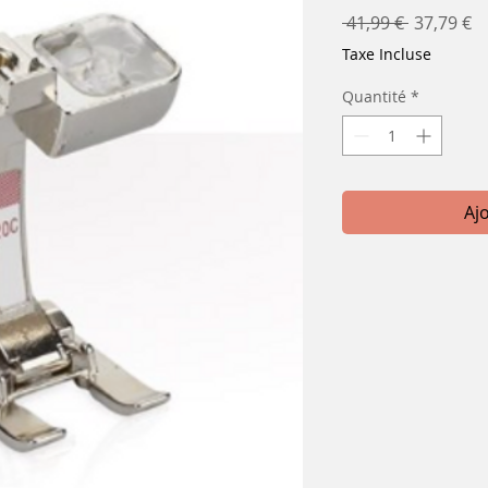
Prix
Pr
 41,99 € 
37,79 €
original
p
Taxe Incluse
Quantité
*
Aj