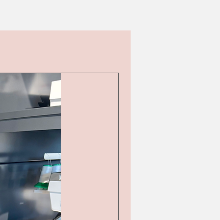
d&#39;occasion