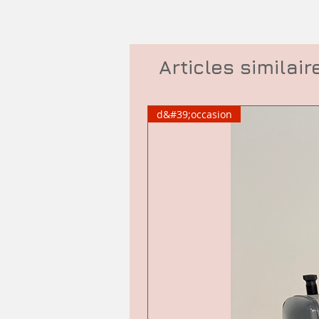
Articles similair
d&#39;occasion