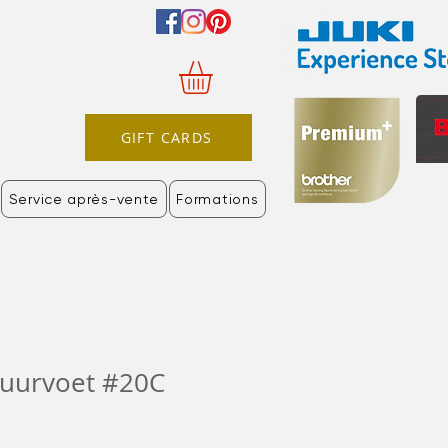
GIFT CARDS
Service après-vente
Formations
uurvoet #20C