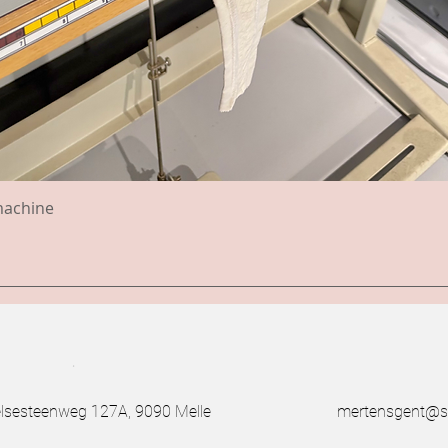
machine
.
esteenweg 127A, 9090 Melle
mertensgent@s