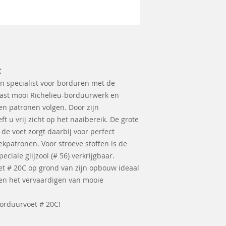
C
n specialist voor borduren met de
ast mooi Richelieu-borduurwerk en
 en patronen volgen. Door zijn
t u vrij zicht op het naaibereik. De grote
de voet zorgt daarbij voor perfect
ekpatronen. Voor stroeve stoffen is de
iale glijzool (# 56) verkrijgbaar.
t # 20C op grond van zijn opbouw ideaal
en het vervaardigen van mooie
orduurvoet # 20C!