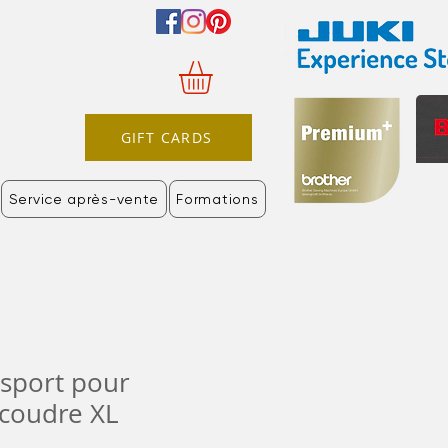
GIFT CARDS
Service après-vente
Formations
nsport pour
coudre XL