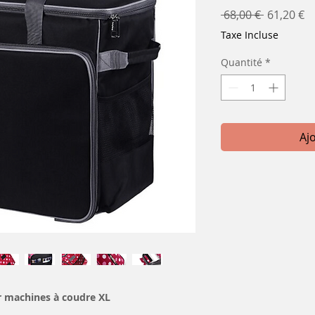
Prix
Pr
 68,00 € 
61,20 €
original
p
Taxe Incluse
Quantité
*
Aj
r machines à coudre XL