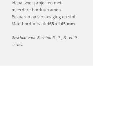
Ideaal voor projecten met
meerdere borduurramen
Besparen op versteviging en stof
Max. borduurvlak
165 x 165 mm
Geschikt voor Bernina 5-, 7-, 8-, en 9-
series.
Articles
similaires
Coming soon
d&#39;occasion