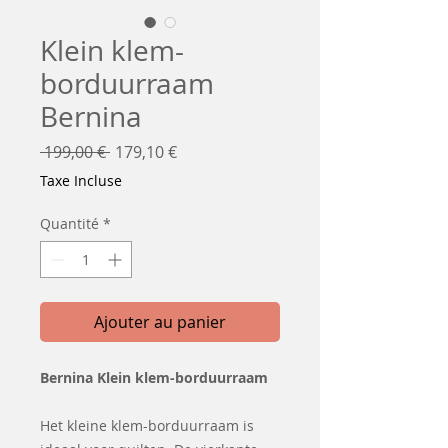
Klein klem-
borduurraam
Bernina
Prix
Prix
 199,00 € 
179,10 €
original
promotionnel
Taxe Incluse
Quantité
*
Ajouter au panier
Bernina Klein klem-borduurraam
Het kleine klem-borduurraam is