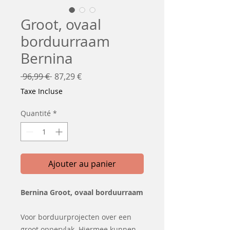
Groot, ovaal
borduurraam
Bernina
Prix
Prix
 96,99 € 
87,29 €
original
promotionnel
Taxe Incluse
Quantité
*
Ajouter au panier
Bernina Groot, ovaal borduurraam
Voor borduurprojecten over een
groot oppervlak. Hiermee kunnen