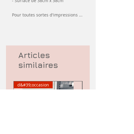
- Surface de 38cm x 38cm
Pour toutes sortes d'impressions ...
Articles
similaires
d&#39;occasion
d&#39;occasion