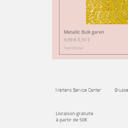
Metallic Bulk garen
Prix original
Prix promotionnel
9,98 €
8,98 €
Taxe Incluse
Mertens Service Center Brussels
Livraison gratuite
à partir de 50€