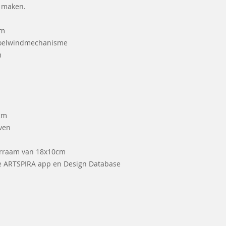
 maken.
em
spoelwindmechanisme
m
3cm
ven
urraam van 18x10cm
e ARTSPIRA app en Design Database