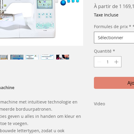
À partir de
1 169,
Taxe Incluse
Formules de prix *
Sélectionner
Quantité
*
Aj
machine
rmachine met intuïtieve technologie en
Video
meerde borduurpatronen.
Bekijk hier een vid
cties geven u alles in handen om kleur en
toe te voegen.
bouwde lettertypen, zodat u ook