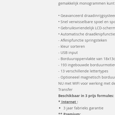
gemakkelijk monogrammen kunt
• Geavanceerd draadinrijgsyste
• Snel verwisselbare spoel en 
• Gebruiksvriendelijk LCD-scher
• Automatische draadknipfunctie
- Afknipfunctie springsteken
- kleur sorteren
- USB input
- Borduuroppervlakte van 18x1
- 193 ingebouwde borduurmotie
- 13 verschillende lettertypes
- Optioneeel magnetisch bordu
NU met WIFI voor werking met d
Transfer
Beschikbaar in 3 prijs formules:
*
Internet
:
3 jaar fabrieks garantie
**
Premium: