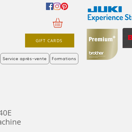
GIFT CARDS
Service après-vente
Formations
40E
chine