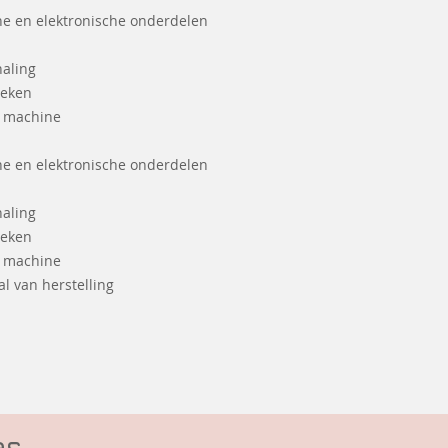
he en elektronische onderdelen
haling
ieken
e machine
he en elektronische onderdelen
haling
ieken
e machine
l van herstelling
es