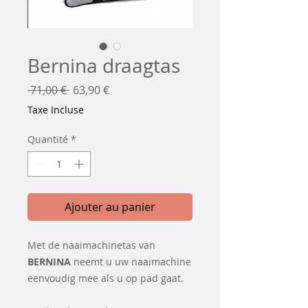
Bernina draagtas
Prix
Prix
 71,00 € 
63,90 €
original
promotionnel
Taxe Incluse
Quantité
*
Ajouter au panier
Met de naaimachinetas van
BERNINA
neemt u uw naaimachine
eenvoudig mee als u op pad gaat.