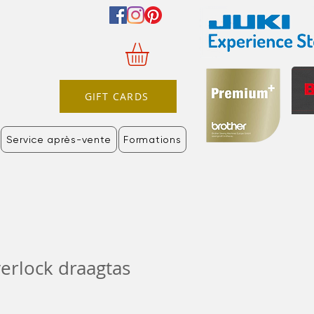
GIFT CARDS
Service après-vente
Formations
erlock draagtas
Prix