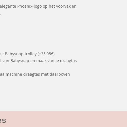
 elegante Phoenix-logo op het voorvak en
.
e Babysnap trolley (+35,95€)
el van Babysnap en maak van je draagtas
naaimachine draagtas met daarboven
es