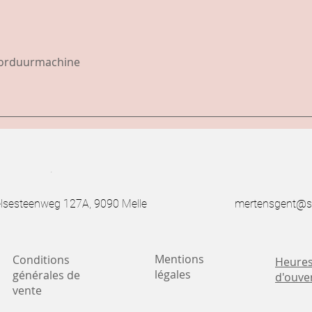
borduurmachine
.
esteenweg 127A, 9090 Melle
mertensgent@s
Mentions
Conditions
Heure
légales
générales de
d'ouve
vente