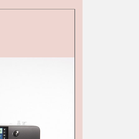
d&#39;occasion