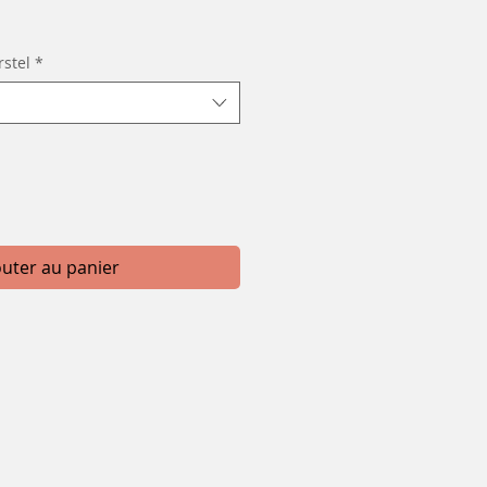
promotionnel
stel
*
outer au panier