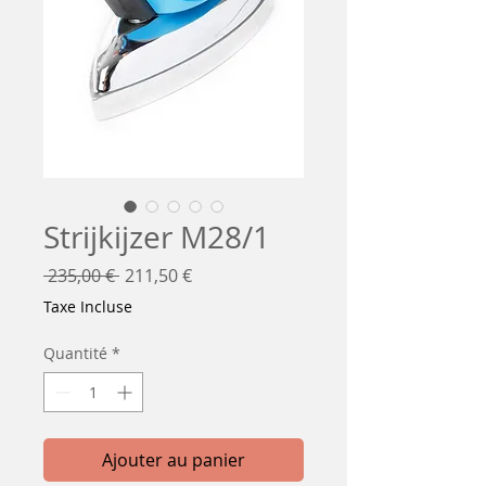
Strijkijzer M28/1
Prix
Prix
 235,00 € 
211,50 €
original
promotionnel
Taxe Incluse
Quantité
*
Ajouter au panier