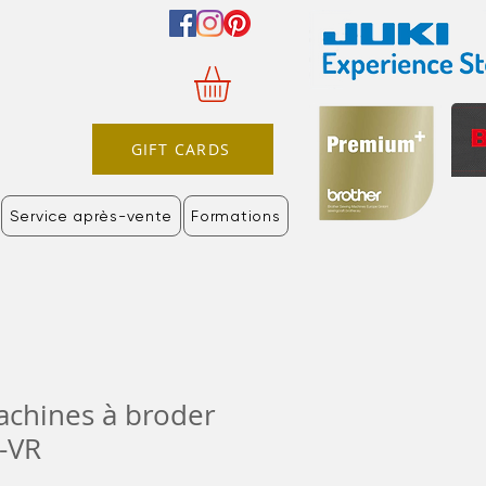
GIFT CARDS
Service après-vente
Formations
chines à broder
-VR