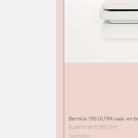
Bernina 790 ULTRA naai- en 
Prix promotionnel
À partir de
8 999,10 €
Taxe Incluse