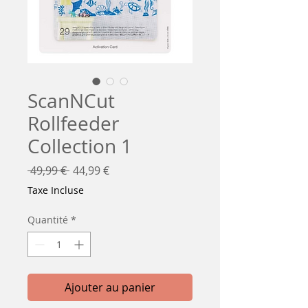
ScanNCut
Rollfeeder
Collection 1
Prix
Prix
 49,99 € 
44,99 €
original
promotionnel
Taxe Incluse
Quantité
*
Ajouter au panier