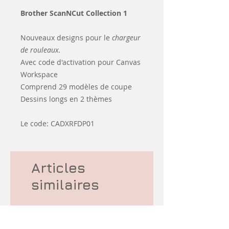
Brother ScanNCut Collection 1
Nouveaux designs pour le
chargeur
de rouleaux.
Avec code d'activation pour Canvas
Workspace
Comprend 29 modèles de coupe
Dessins longs en 2 thèmes
Le code: CADXRFDP01
Articles
similaires
-10% korting
d&#39;occasion