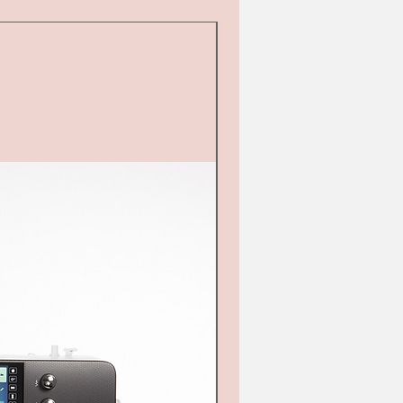
d&#39;occasion