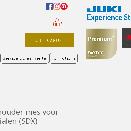
GIFT CARDS
Service après-vente
Formations
houder mes voor
ialen (SDX)