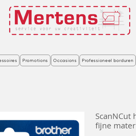
essoires
Promotions
Occasions
Professioneel borduren
ScanNCut 
fijne mater