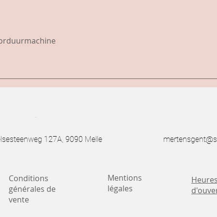
borduurmachine
.
esteenweg 127A, 9090 Melle
mertensgent@s
Mentions
Conditions
Heure
légales
générales de
d'ouve
vente