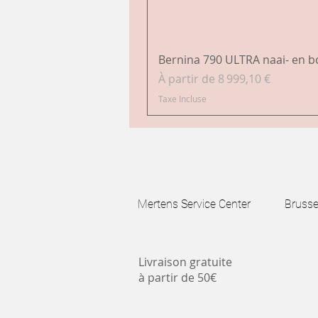
Bernina 790 ULTRA naai- en 
Prix promotionnel
À partir de
8 999,10 €
Taxe Incluse
Mertens Service Center Brussels
Livraison gratuite
à partir de 50€