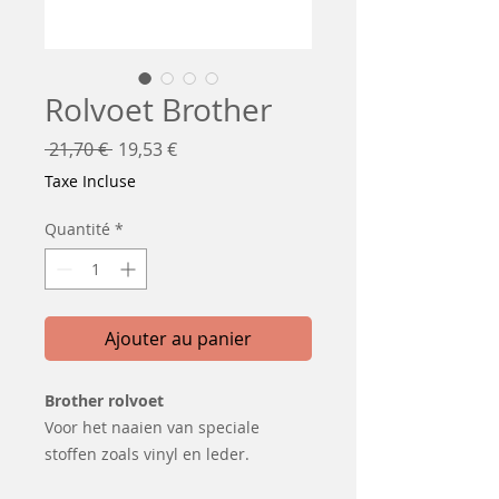
Rolvoet Brother
Prix
Prix
 21,70 € 
19,53 €
original
promotionnel
Taxe Incluse
Quantité
*
Ajouter au panier
Brother rolvoet
Voor het naaien van speciale
stoffen zoals vinyl en leder.