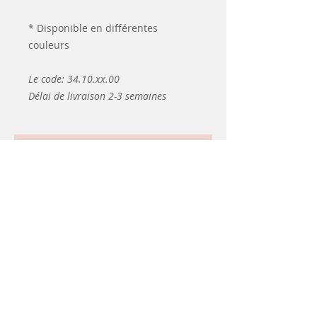
* Disponible en différentes
couleurs
Le code: 34.10.xx.00
Délai de livraison 2-3 semaines
Articles
similaires
d&#39;occasion
d&#39;occasion