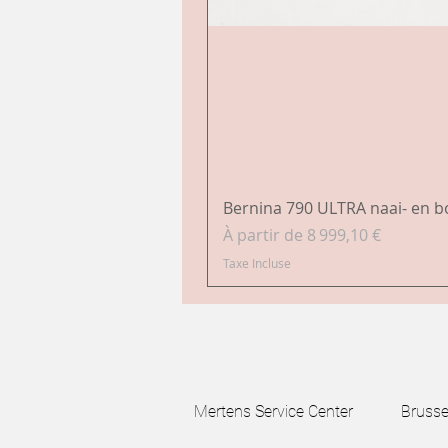
Bernina 790 ULTRA naai- en 
Prix promotionnel
À partir de
8 999,10 €
Taxe Incluse
Mertens Service Center Brussels