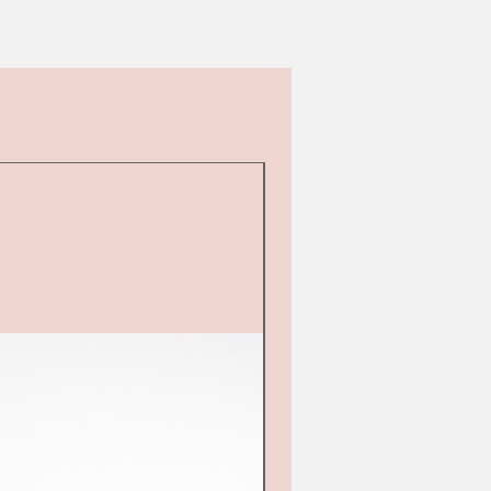
d&#39;occasion