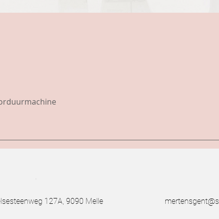
borduurmachine
.
esteenweg 127A, 9090 Melle
mertensgent@s