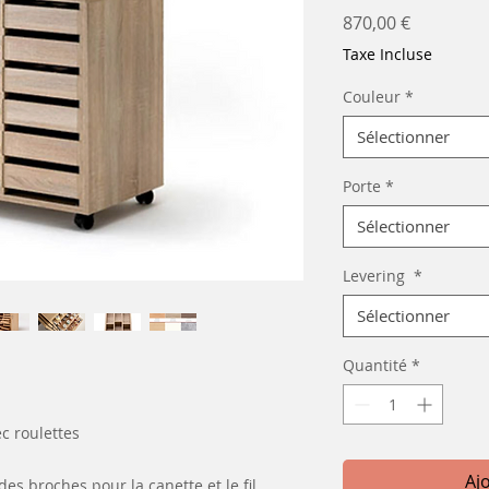
Prix
870,00 €
Taxe Incluse
Couleur
*
Sélectionner
Porte
*
Sélectionner
Levering
*
Sélectionner
Quantité
*
ec roulettes
Aj
des broches pour la canette et le fil