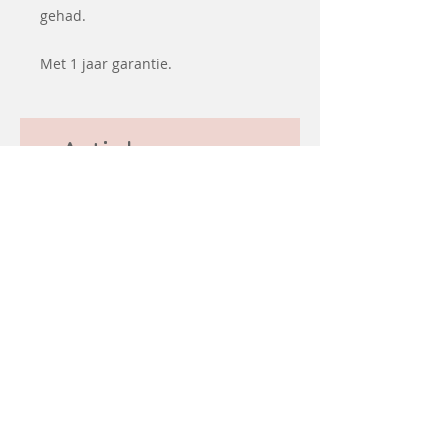
gehad.
Met 1 jaar garantie.
Articles
similaires
Coming soon
d&#39;occasion