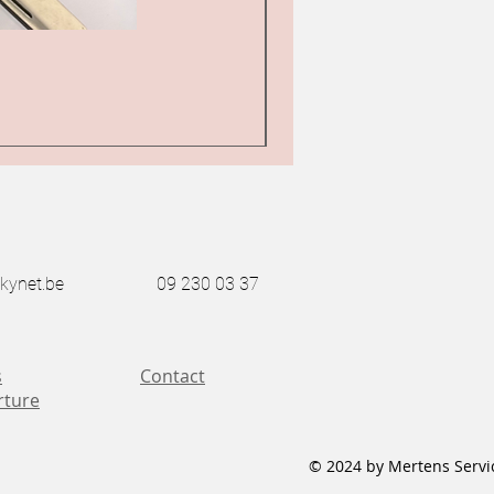
Bernina 217 industrial z
Prix
1 850,00 €
Taxe Incluse
kynet.be
09 230 03 37
s
Contact
rture
© 2024 by Mertens Servi