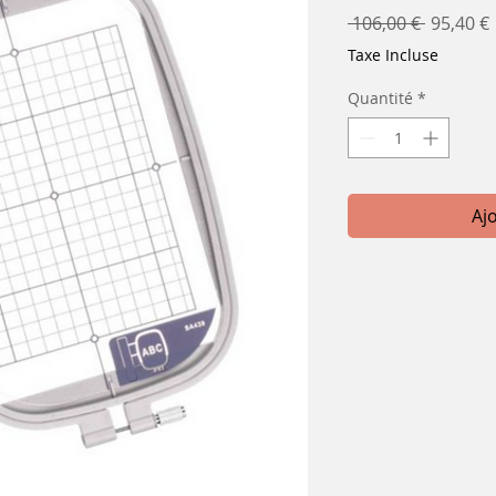
Prix
 106,00 € 
95,40 €
original
Taxe Incluse
Quantité
*
Aj