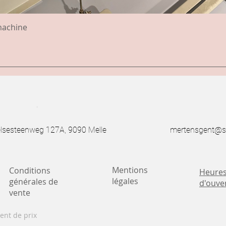
machine
.
esteenweg 127A, 9090 Melle
mertensgent@s
Mentions
Conditions
Heure
légales
générales de
d'ouve
vente
ent de prix