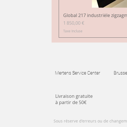
Global 217 industriële zigzag
Prix
1 850,00 €
Taxe Incluse
Mertens Service Center Brussels
Livraison gratuite
à partir de 50€
Sous réserve d'erreurs ou de changem