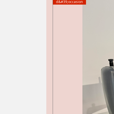
d&#39;occasion