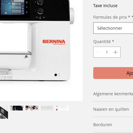
Taxe Incluse
Formules de prix *
Sélectionner
Quantité
*
Aj
Algemene kenmerk
Grijpersysteem
Naaien en quilten
Maximale
Functie motiefbeg
Borduren
naaisnelheid
einde