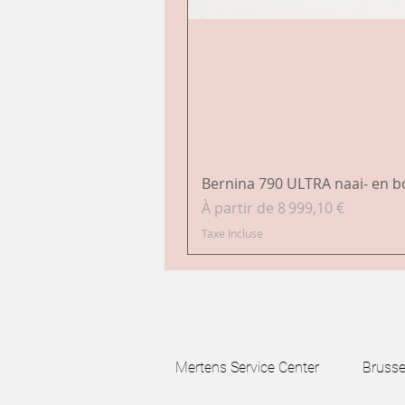
Bernina 790 ULTRA naai- en 
Prix promotionnel
À partir de
8 999,10 €
Taxe Incluse
Mertens Service Center Brussels