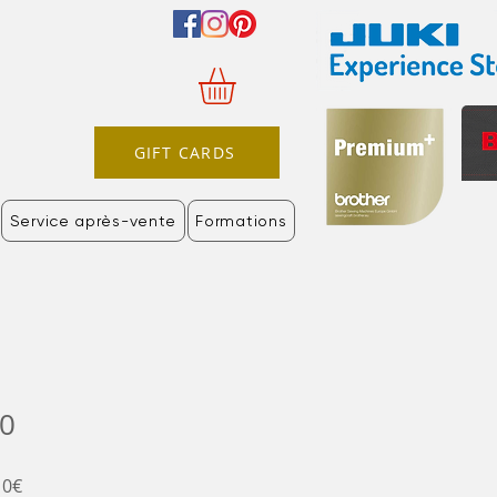
GIFT CARDS
Service après-vente
Formations
90
Prix
10€