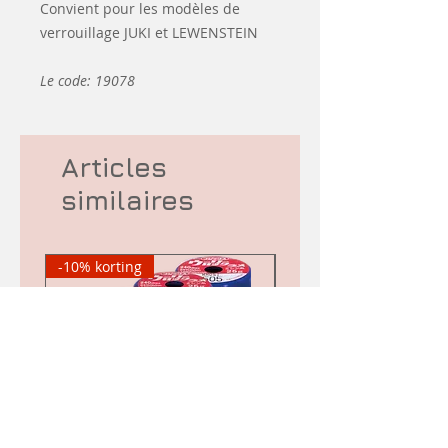
Convient pour les modèles de
verrouillage JUKI et LEWENSTEIN
Le code: 19078
Articles
similaires
-10% korting
d&#39;occasion