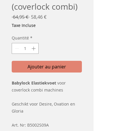
(coverlock combi)
Prix
Prix
 64,95 € 
58,46 €
original
promotionnel
Taxe Incluse
Quantité
*
Ajouter au panier
Babylock Elastiekvoet
voor
coverlock combi machines
Geschikt voor Desire, Ovation en
Gloria
Art. Nr: B5002S09A